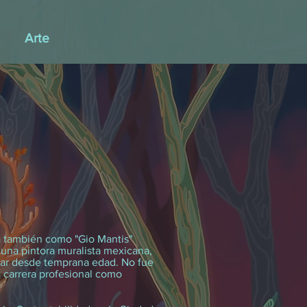
Arte
 también como "Gio Mantis"
 una pintora muralista mexicana,
tar desde temprana edad. No fue
carrera profesional como