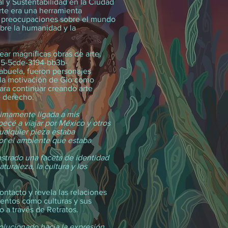
l y Sustentabilidad en la Ciudad
rte era una herramienta
s preocupaciones sobre el mundo
obre la humanidad y la
ear magníficas obras de arte.
05-5cde-3194-bb3b-
abuela, fueron personajes
y la motivación de Gio como
para continuar creando arte
e derecho.
timamente ligada a mis
cé a viajar por México y otros
cualquier pieza estaba
or el ambiente que estaba
strado una faceta de identidad
turaleza, la cultura y los
contacto y revela las relaciones
mentos como culturas y sus
do a través de Retratos.
olucionado hacia la expresión