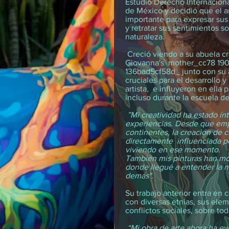
Estudió Derecho Internaciona
de México y decidió que el a
importante para expresar su
y retratar sus sentimientos s
naturaleza.
Creció viendo a su abuela cr
Giovanna's mother_cc78 19
136bad5cf58d_ junto con su 
cruciales para el desarrollo 
artista, e influyeron en ella 
incluso durante la escuela d
”Mi creatividad ha estado ín
experiencias. Desde que empe
continentes, la creación de 
directamente influenciada p
viviendo en ese momento.
También mis pinturas han mo
donde llegué a entender la na
demás".
Su trabajo anterior entra en 
con diversas etnias, sus ele
conflictos sociales, sobre to
“Mi obra de arte ahora ha ev