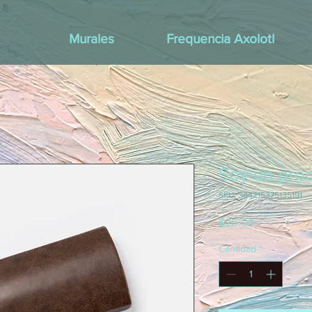
Murales
Frequencia Axolotl
Soy un pro
SKU: 364215375135191
Precio
$20.00
Cantidad
*